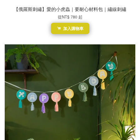
【俄羅斯刺繡】愛的小虎蟲｜要耐心材料包｜繡線刺繡
從
NT$ 780
起
加入購物車