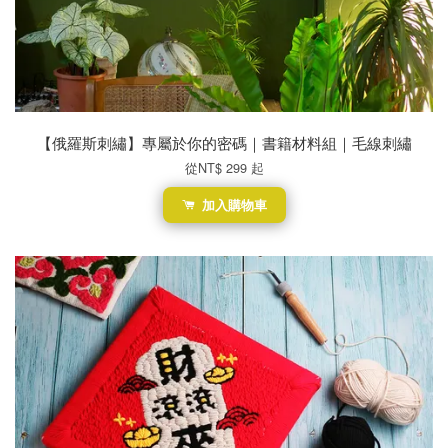
【俄羅斯刺繡】專屬於你的密碼｜書籍材料組｜毛線刺繡
從
NT$ 299
起
加入購物車