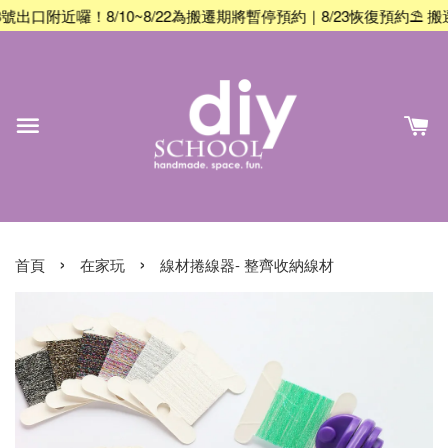
口附近囉！8/10~8/22為搬遷期將暫停預約｜8/23恢復預約
⛱️ 搬
›
›
首頁
在家玩
線材捲線器- 整齊收納線材