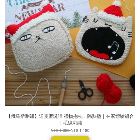
【俄羅斯刺繡】送隻聖誕喵 禮物抱枕．隔熱墊｜在家體驗組合
｜毛線刺繡
NT$ 1,380
NT$ 1,180