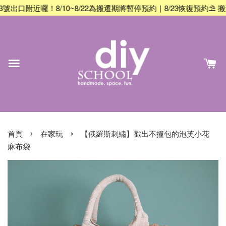
！8/10~8/22為搬遷期將暫停預約｜8/23恢復預約
⛱️ 搬遷公告：
›
›
首頁
在家玩
【俄羅斯刺繡】戳出不撞包的泡芙小花
麻布袋