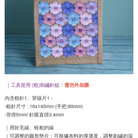
｜工具使用 (粗)刺繡針組：
需另外加購
內含粗針1、穿線片1：
-粗針尺寸 : 16x145mm (手把:90mm)
-管徑5mm/ 針眼直徑3.4mm
｜用於毛線、較粗的線
｜可調整的圓形墊片：可根據布料的厚薄度，調整刺繡的深