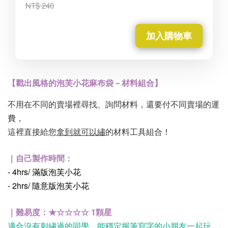
NT$ 240
加入購物車
【戳出風格的泡芙小花麻布袋－材料組合】
不用在不同的賣場裡尋找、詢問材料，還要付不同賣場的運
費，
這裡直接給您
拿到就可以繡
的材料工具組合！
｜自己製作時間：
- 4hrs/ 滿版泡芙小花
- 2hrs/ 隨意版泡芙小花
｜難易度：★
☆
☆☆☆
1顆星
適合沒有刺繡過的同學、能穩定握筆寫字的小朋友一起玩