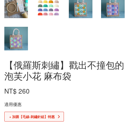
【俄羅斯刺繡】戳出不撞包的
泡芙小花 麻布袋
NT$ 260
適用優惠
+ 加購【毛線-刺繡針組】特惠