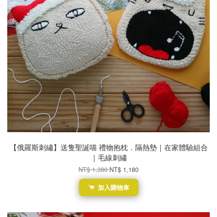
【俄羅斯刺繡】送隻聖誕喵 禮物抱枕．隔熱墊｜在家體驗組合
｜毛線刺繡
NT$ 1,380
NT$ 1,180
加入購物車