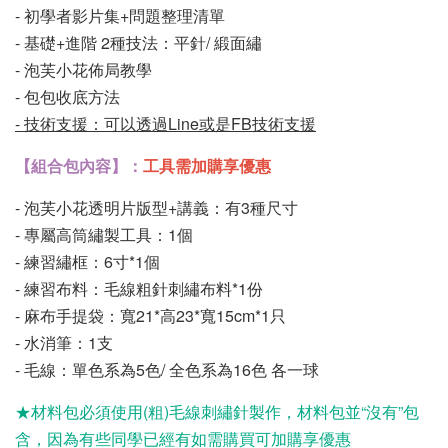
- 初學者影片集+問題整理清單
-
基礎+進階 2種技法：平針/ 緞面繡
- 泡芙小花佈局教學
- 包包收底方法
-
技術支援：可以透過Line或是FB技術支援
【組合包內容】：
工具需加購享優惠
- 泡芙小花透明片版型+講義：有3種尺寸
- 專屬高筒繡製工具：1個
- 練習繡框：6寸*1個
- 練習布料：毛線粗針刺繡布料*1份
- 麻布手提袋：寬21*高23*寬15cm*1只
- 水消筆：1支
- 毛線：單色系為5色/ 全色系為16色 各一球
★材料包必須使用(粗)毛線刺繡針製作，材料包並“沒有”包
含，因為有些同學已經有如需購買可加購
享優惠