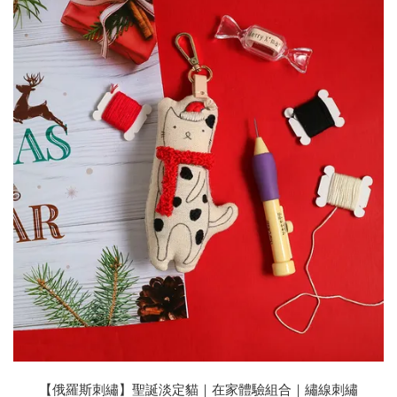
【俄羅斯刺繡】聖誕淡定貓｜在家體驗組合｜繡線刺繡