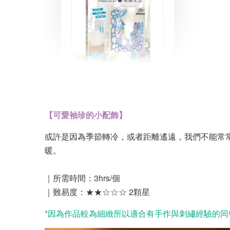
【書籍】俄羅斯刺繡的
美感生活：用一枝筆型
工具，自由創作不思議
繡畫＆裝飾小配件
【可愛袖珍的小配飾】
-
+
NT$ 360
或許是因為季節轉冷，或者距離遙遠，我們不能常
NT$ 480
暖。
加入購物車
｜所需時間：3hrs/個
｜難易度：★
★
☆☆
☆
2顆星
*因為作品較為細緻所以適合有手作與刺繡經驗的同