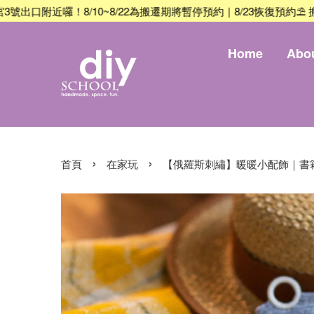
囉！8/10~8/22為搬遷期將暫停預約｜8/23恢復預約
⛱️ 搬遷公告
Home
Abo
›
›
首頁
在家玩
【俄羅斯刺繡】暖暖小配飾｜書