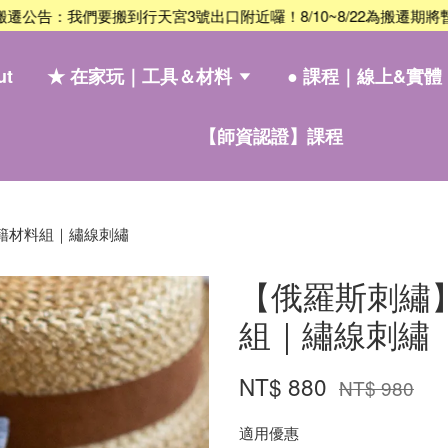
：我們要搬到行天宮3號出口附近囉！8/10~8/22為搬遷期將暫停預約｜
ut
★ 在家玩｜工具＆材料
● 課程｜線上&實體
【師資認證】課程
籍材料組｜繡線刺繡
【俄羅斯刺繡
組｜繡線刺繡
NT$ 880
NT$ 980
適用優惠