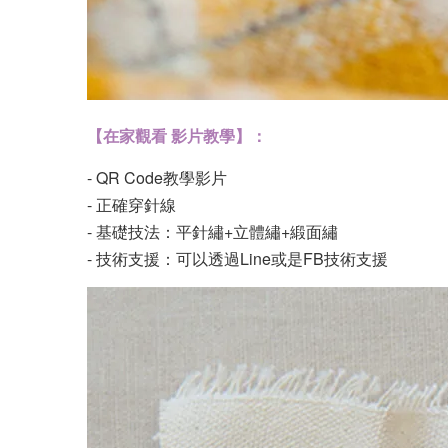
【在家觀看 影片教學】：
- QR Code教學影片
- 正確穿針線
- 基礎技法：平針繡+立體繡+緞面繡
- 技術支援：可以透過Line或是FB技術支援