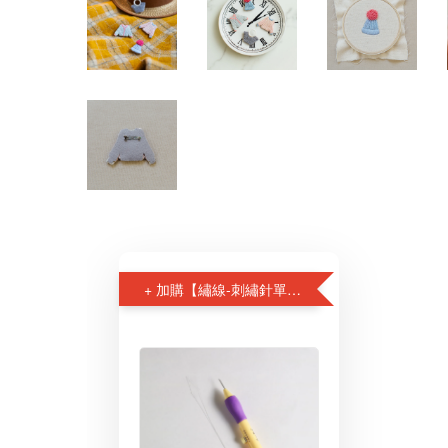
+ 加購【繡線-刺繡針單支套組】特惠