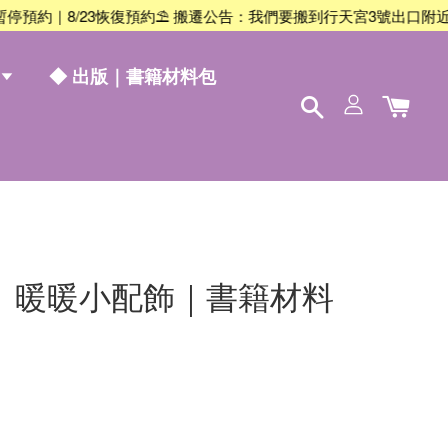
8/23恢復預約
⛱️ 搬遷公告：我們要搬到行天宮3號出口附近囉！8/10
◆ 出版｜書籍材料包
】暖暖小配飾｜書籍材料