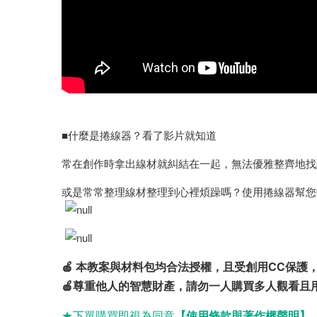
■什麼是捲線器？看了影片就知道
常在創作時拿出線材就糾結在一起，無法優雅整齊地找
或是常常整理線材整理到心裡煩躁嗎？使用捲線器幫您
🍎 本教案與材料包均合法授權，且受創用CC保
🍎尊重他人的智慧財產，請勿一人購買多人觀看且
★下單購買
即視為同意
【使用條款與著作權聲明】