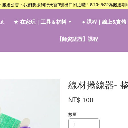
搬遷公告：我們要搬到行天宮3號出口附近囉！8/10~8/22為搬遷期將暫
ut
★ 在家玩｜工具＆材料
● 課程｜線上&實體
【師資認證】課程
線材捲線器- 
NT$ 100
數量