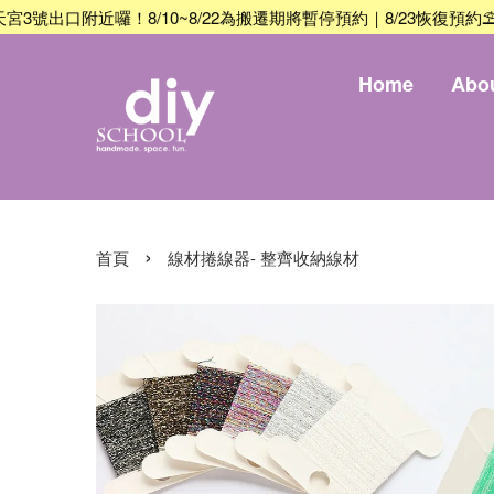
出口附近囉！8/10~8/22為搬遷期將暫停預約｜8/23恢復預約
⛱️ 
Home
Abo
›
首頁
線材捲線器- 整齊收納線材