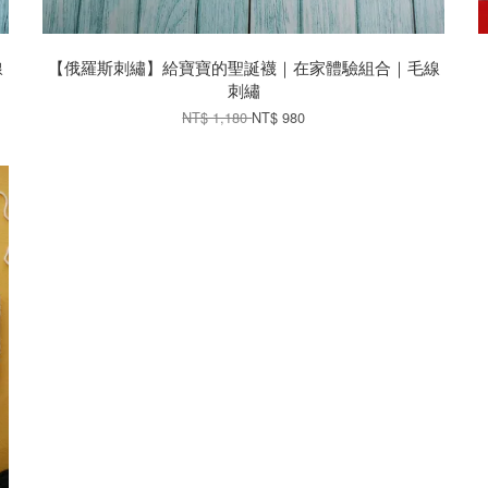
線
【俄羅斯刺繡】給寶寶的聖誕襪｜在家體驗組合｜毛線
刺繡
NT$ 1,180
NT$ 980