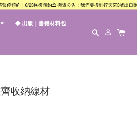
停預約｜8/23恢復預約
⛱️ 搬遷公告：我們要搬到行天宮3號出口附近囉！
◆ 出版｜書籍材料包
整齊收納線材