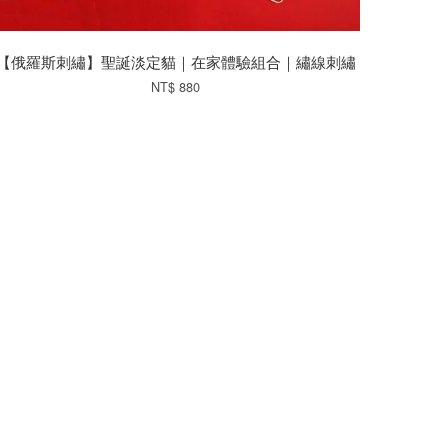
【俄羅斯刺繡】聖誕淡定貓｜在家體驗組合｜繡線刺繡
NT$ 880