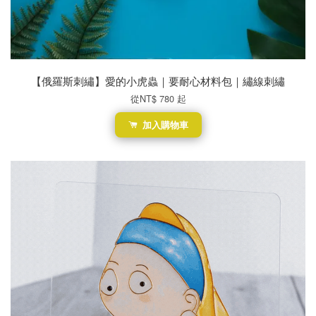
【俄羅斯刺繡】愛的小虎蟲｜要耐心材料包｜繡線刺繡
從
NT$ 780
起
加入購物車