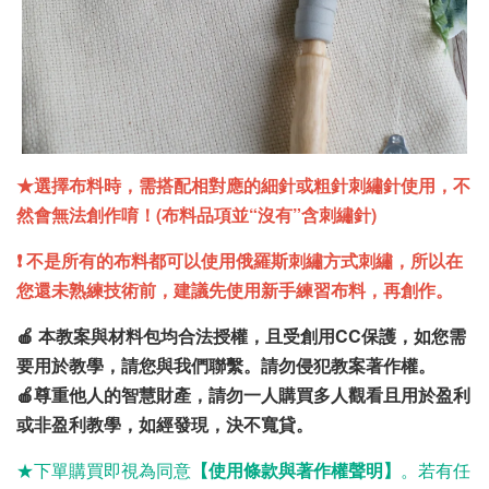
★選擇布料時，需搭配相對應的細針或粗針刺繡針使用，不
然會無法創作唷！(布料品項並“沒有”含刺繡針)
❗ 不是所有的布料都可以使用俄羅斯刺繡方式刺繡，所以在
您還未熟練技術前，
建議先使用新手練習布料，再創作。
🍎 本教案與材料包均合法授權，且受創用CC保護，如您需
要用於教學，請您與我們聯繫。請勿侵犯教案著作權。
🍎尊重他人的智慧財產，請勿一人購買多人觀看且用於盈利
或非盈利教學，如經發現，決不寬貸。
★下單購買
即視為同意
【使用條款與著作權聲明】
。若有任