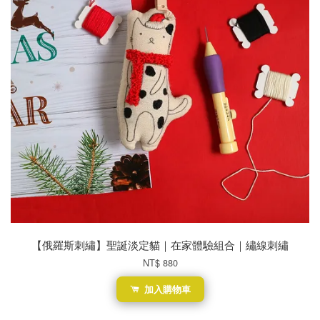
【俄羅斯刺繡】聖誕淡定貓｜在家體驗組合｜繡線刺繡
NT$ 880
加入購物車