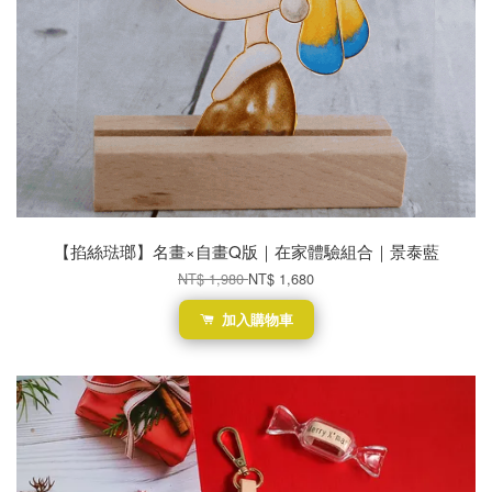
【掐絲琺瑯】名畫×自畫Q版｜在家體驗組合｜景泰藍
NT$ 1,980
NT$ 1,680
加入購物車