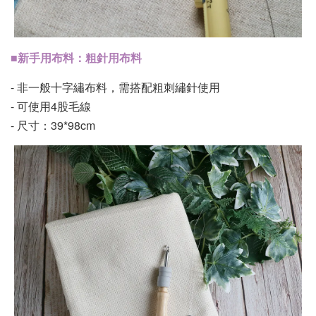
■新手用布料：粗針用布料
- 非一般十字繡布料，需搭配粗刺繡針使用
- 可使用4股毛線
- 尺寸：39*98cm