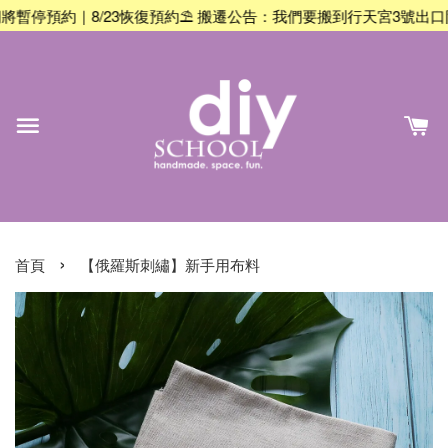
停預約｜8/23恢復預約
⛱️ 搬遷公告：我們要搬到行天宮3號出口附近囉！8
›
首頁
【俄羅斯刺繡】新手用布料