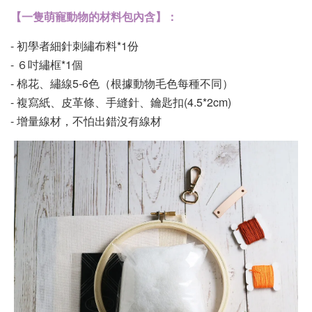
【一隻萌寵動物的材料包內含】：
- 初學者細針刺繡布料*1份
- ６吋繡框*1個
- 棉花、繡線5-6色（根據動物毛色每種不同）
- 複寫紙、皮革條、手縫針、鑰匙扣(4.5*2cm)
- 增量線材，不怕出錯沒有線材