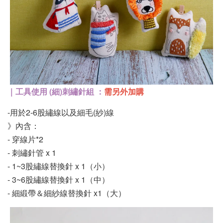
｜工具使用 (細)刺繡針組 ：
需另外加購
-用於2-6股繡線以及細毛(紗)線
》內含：
- 穿線片*2
- 刺繡針管 x 1
- 1~3股繡線替換針 x 1（小）
- 3~6股繡線替換針 x 1（中）
- 細緞帶＆細紗線替換針 x1（大）