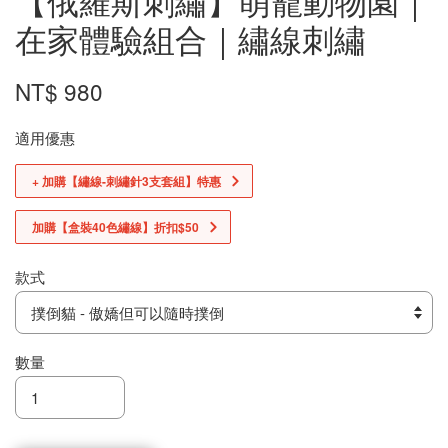
在家體驗組合｜繡線刺繡
NT$ 980
適用優惠
+ 加購【繡線-刺繡針3支套組】特惠
加購【盒裝40色繡線】折扣$50
款式
數量