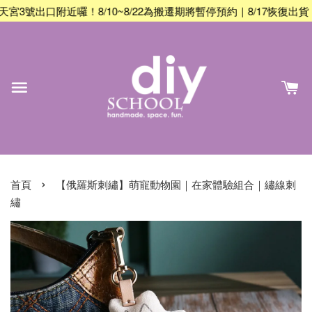
近囉！8/10~8/22為搬遷期將暫停預約｜8/17恢復出貨｜8/23恢
›
首頁
【俄羅斯刺繡】萌寵動物園｜在家體驗組合｜繡線刺
繡