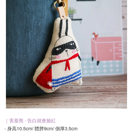
｜害羞熊 - 告白就會臉紅
- 身高10.5cm/ 體胖9cm/ 側厚3.5cm