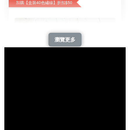
加購【盒裝40色繡線】折扣$50
瀏覽更多
繡線- 40色盒裝