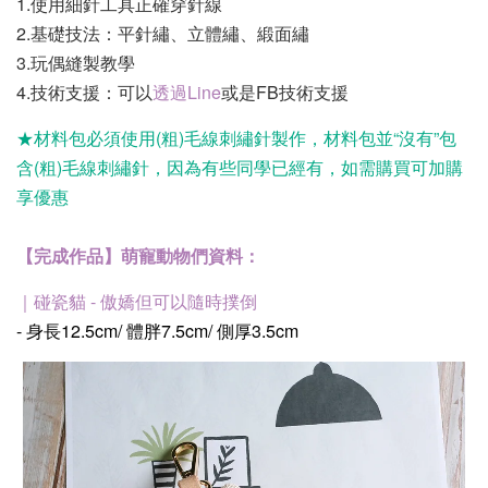
1.使用細針工具正確穿針線
2.基礎技法：平針繡、立體繡、緞面繡
3.玩偶縫製教學
4.技術支援：可以
透過Line
或是FB技術支援
★材料包必須使用(粗)毛線刺繡針製作，材料包並“沒有”包
含(粗)毛線刺繡針，因為有些同學已經有，如需購買可加購
享優惠
【完成作品】
萌寵動物們資料：
｜碰瓷貓 - 傲嬌但可以隨時撲倒
- 身長12.5cm/ 體胖7.5cm/ 側厚3.5cm