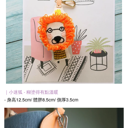
｜小迷狐 - 糊塗得有點溫暖
- 身高12.5cm/ 體胖8.5cm/ 側厚3.5cm