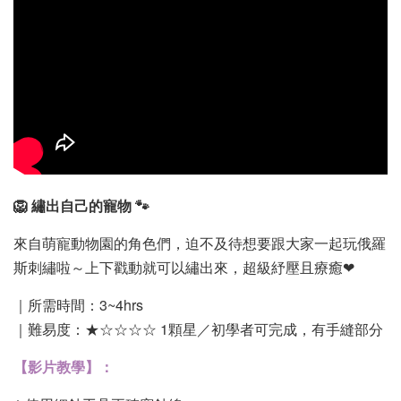
-
+
NT$ 230
NT$ 280
加入購物車
🦁 繡出自己的寵物 🐾
來自萌寵動物園的角色們，迫不及待想要跟大家一起玩俄羅
斯刺繡啦～上下戳動就可以繡出來，超級紓壓且療癒❤︎
｜所需時間：3~4hrs
｜難易度：★☆☆☆☆ 1顆星／初學者可完成，有手縫部分
【影片教學】：