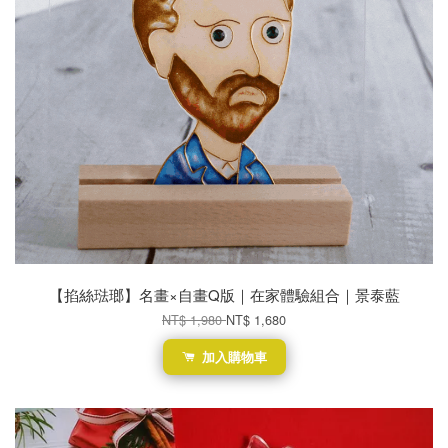
【掐絲琺瑯】名畫×自畫Q版｜在家體驗組合｜景泰藍
NT$ 1,980
NT$ 1,680
加入購物車