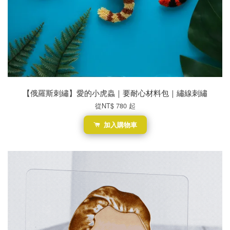
【俄羅斯刺繡】愛的小虎蟲｜要耐心材料包｜繡線刺繡
從
NT$ 780
起
加入購物車