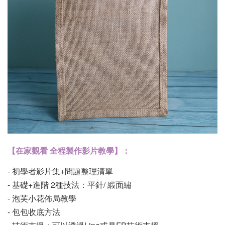
【在家觀看 全程製作影片教學】：
- 初學者影片集+問題整理清單
-
基礎+進階 2種技法：平針/ 緞面繡
- 泡芙小花佈局教學
- 包包收底方法