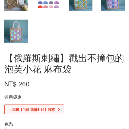
【俄羅斯刺繡】戳出不撞包的
泡芙小花 麻布袋
NT$ 260
適用優惠
+ 加購【毛線-刺繡針組】特惠
色系