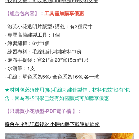
-
技術支援：可以透過Line或是FB技術支援
【組合包內容】：
工具需加購享優惠
- 泡芙小花透明片版型+講義：有3種尺寸
- 專屬高筒繡製工具：1個
- 練習繡框：6寸*1個
- 練習布料：毛線粗針刺繡布料*1份
- 麻布手提袋：寬21*高23*寬15cm*1只
- 水消筆：1支
- 毛線：單色系為5色/ 全色系為16色 各一球
★材料包必須使用(粗)毛線刺繡針製作，材料包並“沒有”包
含，因為有些同學已經有如需購買可加購
享優惠
【只購買小花版型-PDF電子檔 】：
將會在收到訂單後24小時內將下載連結給您