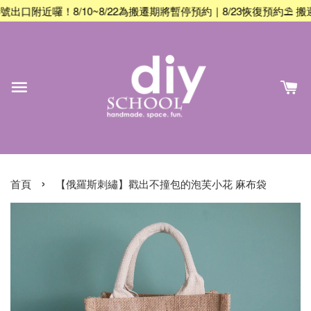
8/10~8/22為搬遷期將暫停預約｜8/23恢復預約
⛱️ 搬遷公告：我
›
首頁
【俄羅斯刺繡】戳出不撞包的泡芙小花 麻布袋