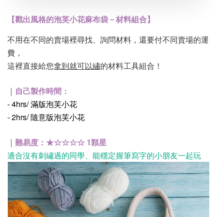
【戳出風格的泡芙小花麻布袋－材料組合】
不用在不同的賣場裡尋找、詢問材料，還要付不同賣場的運
費，
這裡直接給您
拿到就可以繡
的材料工具組合！
｜自己製作時間：
- 4hrs/ 滿版泡芙小花
- 2hrs/ 隨意版泡芙小花
｜難易度：★
☆
☆☆☆
1顆星
適合沒有刺繡過的同學、能穩定握筆寫字的小朋友一起玩