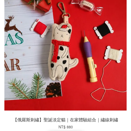
【俄羅斯刺繡】聖誕淡定貓｜在家體驗組合｜繡線刺繡
NT$ 880