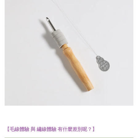
【毛線體驗 與 繡線體驗 有什麼差別呢？】