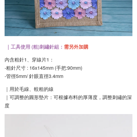
｜工具使用 (粗)刺繡針組：
需另外加購
內含粗針1、穿線片1：
-粗針尺寸 : 16x145mm (手把:90mm)
-管徑5mm/ 針眼直徑3.4mm
｜用於毛線、較粗的線
｜可調整的圓形墊片：可根據布料的厚薄度，調整刺繡的深
度