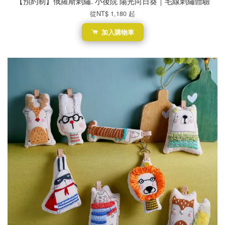
【預約制】俄羅斯刺繡. 小後院 陽光向日葵｜毛線刺繡體驗
從
NT$ 1,180
起
加入購物車