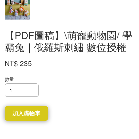
【PDF圖稿】\萌寵動物園/ 學
霸兔｜俄羅斯刺繡 數位授權
NT$ 235
數量
加入購物車