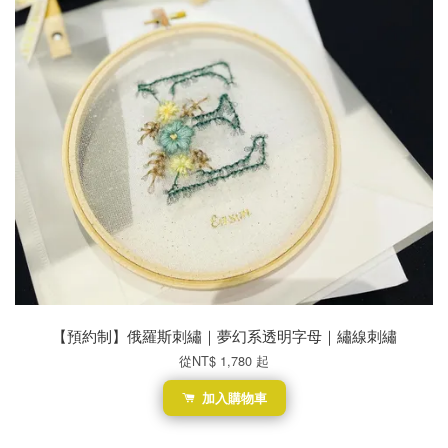
【預約制】俄羅斯刺繡｜夢幻系透明字母｜繡線刺繡
從
NT$ 1,780
起
加入購物車