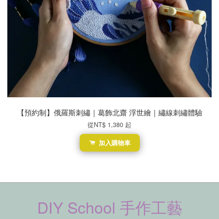
【預約制】俄羅斯刺繡｜葛飾北齋 浮世繪｜繡線刺繡體驗
從
NT$ 1,380
起
加入購物車
DIY School 手作工藝