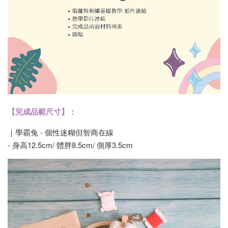
【完成品範尺寸】：
｜學霸兔 - 個性迷糊但智商在線
- 身高12.5cm/ 體胖8.5cm/ 側厚3.5cm