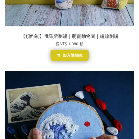
【預約制】俄羅斯刺繡｜萌寵動物園｜繡線刺繡
從
NT$ 1,380
起
加入購物車