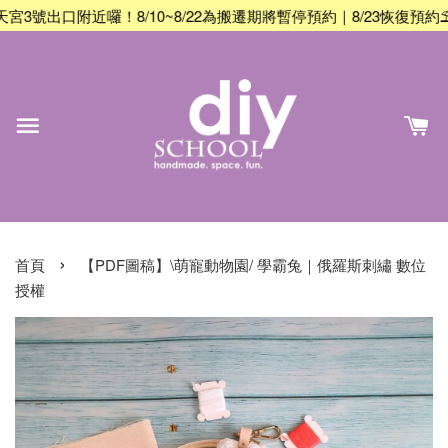
出口附近囉！8/10~8/22為搬遷期將暫停預約｜8/23恢復預約
⛱️ 
›
首頁
【PDF圖稿】\萌寵動物園/ 學霸兔｜俄羅斯刺繡 數位
授權